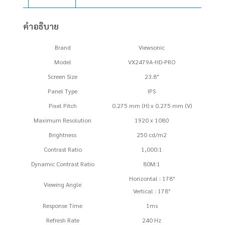
(IPS,
HDMI,
คำอธิบาย
DP)
240Hz
Brand
Viewsonic
ชิ้น
Model
VX2479A-HD-PRO
Screen Size
23.8″
Panel Type
IPS
Pixel Pitch
0.275 mm (H) x 0.275 mm (V)
Maximum Resolution
1920 x 1080
Brightness
250 cd/m2
Contrast Ratio
1,000:1
Dynamic Contrast Ratio
80M:1
Horizontal : 178°
Viewing Angle
Vertical : 178°
Response Time
1ms
Refresh Rate
240 Hz