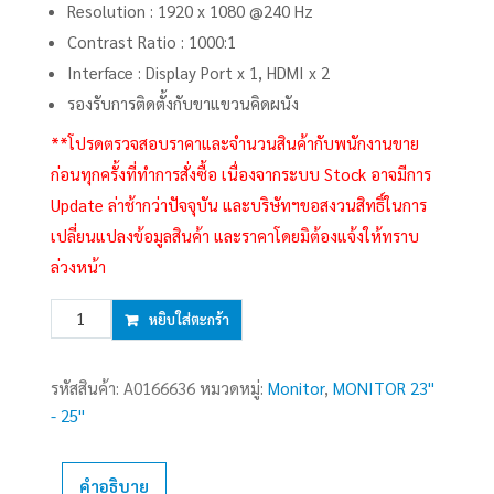
Resolution : 1920 x 1080 @240 Hz
Contrast Ratio : 1000:1
Interface : Display Port x 1, HDMI x 2
รองรับการติดตั้งกับขาแขวนคิดผนัง
**โปรดตรวจสอบราคาและจำนวนสินค้ากับพนักงานขาย
ก่อนทุกครั้งที่ทำการสั่งซื้อ เนื่องจากระบบ Stock อาจมีการ
Update ล่าช้ากว่าปัจจุบัน และบริษัทฯขอสงวนสิทธิ์ในการ
เปลี่ยนแปลงข้อมูลสินค้า และราคาโดยมิต้องแจ้งให้ทราบ
ล่วงหน้า
จำนวน
หยิบใส่ตะกร้า
MONITOR
23.8''
รหัสสินค้า:
A0166636
หมวดหมู่:
Monitor
,
MONITOR 23''
VIEWSONIC
- 25''
VX2479A-
HD-
PRO
คำอธิบาย