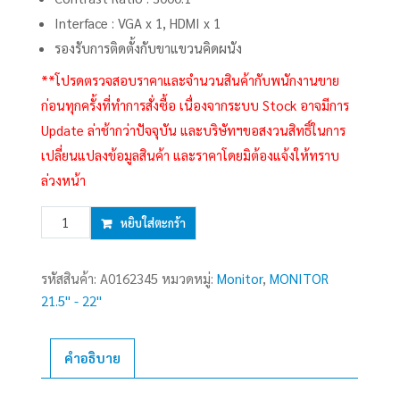
Interface : VGA x 1, HDMI x 1
รองรับการติดตั้งกับขาแขวนคิดผนัง
**โปรดตรวจสอบราคาและจำนวนสินค้ากับพนักงานขาย
ก่อนทุกครั้งที่ทำการสั่งซื้อ เนื่องจากระบบ Stock อาจมีการ
Update ล่าช้ากว่าปัจจุบัน และบริษัทฯขอสงวนสิทธิ์ในการ
เปลี่ยนแปลงข้อมูลสินค้า และราคาโดยมิต้องแจ้งให้ทราบ
ล่วงหน้า
จำนวน
หยิบใส่ตะกร้า
Monitor
21.5''
รหัสสินค้า:
A0162345
หมวดหมู่:
Monitor
,
MONITOR
DAHUA
21.5'' - 22''
LM22-
A200Y
(VA,
คำอธิบาย
VGA,
HDMI)