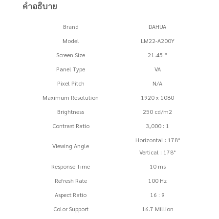
คำอธิบาย
100Hz
ชิ้น
Brand
DAHUA
Model
LM22-A200Y
Screen Size
21.45 ”
Panel Type
VA
Pixel Pitch
N/A
Maximum Resolution
1920 x 1080
Brightness
250 cd/m2
Contrast Ratio
3,000 : 1
Horizontal : 178°
Viewing Angle
Vertical : 178°
Response Time
10 ms
Refresh Rate
100 Hz
Aspect Ratio
16 : 9
Color Support
16.7 Million