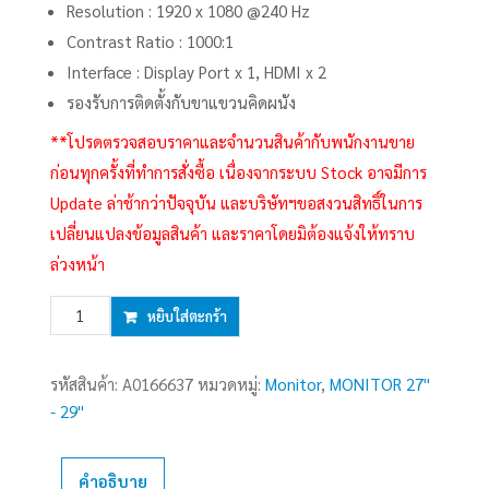
Resolution : 1920 x 1080 @240 Hz
Contrast Ratio : 1000:1
Interface : Display Port x 1, HDMI x 2
รองรับการติดตั้งกับขาแขวนคิดผนัง
**โปรดตรวจสอบราคาและจำนวนสินค้ากับพนักงานขาย
ก่อนทุกครั้งที่ทำการสั่งซื้อ เนื่องจากระบบ Stock อาจมีการ
Update ล่าช้ากว่าปัจจุบัน และบริษัทฯขอสงวนสิทธิ์ในการ
เปลี่ยนแปลงข้อมูลสินค้า และราคาโดยมิต้องแจ้งให้ทราบ
ล่วงหน้า
จำนวน
หยิบใส่ตะกร้า
MONITOR
27''
รหัสสินค้า:
A0166637
หมวดหมู่:
Monitor
,
MONITOR 27''
VIEWSONIC
- 29''
VX2779A-
HD-
PRO
คำอธิบาย