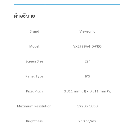
(IPS,
HDMI,
คำอธิบาย
DP)
240Hz
Brand
Viewsonic
ชิ้น
Model
VX2779A-HD-PRO
Screen Size
27″
Panel Type
IPS
Pixel Pitch
0.311 mm (H) x 0.311 mm (V)
Maximum Resolution
1920 x 1080
Brightness
250 cd/m2