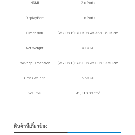
HDMI
2 x Ports
DisplayPort
1 x Ports
Dimension
(W x D x H) : 61.50 x 45.38 x 18.15 cm
Net Weight
4.10 KG
Package Dimension
(W x D x H) : 68.00 x 45.00 x 13.50 cm
Gross Weight
5.50 KG
3
Volume
41,310.00 cm
สินค้าที่เกี่ยวข้อง