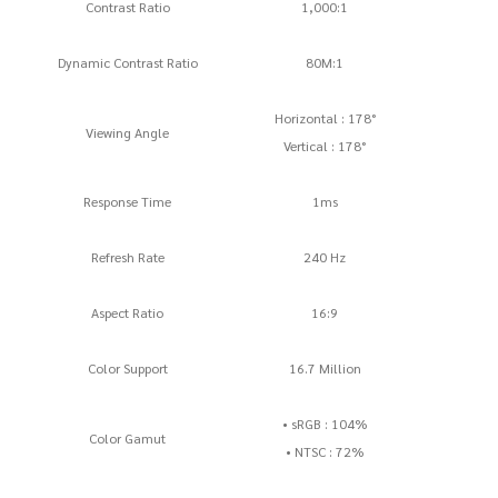
Contrast Ratio
1,000:1
Dynamic Contrast Ratio
80M:1
Horizontal : 178°
Viewing Angle
Vertical : 178°
Response Time
1ms
Refresh Rate
240 Hz
Aspect Ratio
16:9
Color Support
16.7 Million
• sRGB : 104%
Color Gamut
• NTSC : 72%