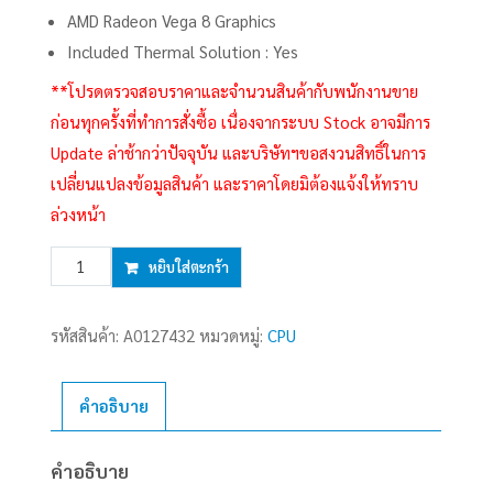
AMD Radeon Vega 8 Graphics
Included Thermal Solution : Yes
**โปรดตรวจสอบราคาและจำนวนสินค้ากับพนักงานขาย
ก่อนทุกครั้งที่ทำการสั่งซื้อ เนื่องจากระบบ Stock อาจมีการ
Update ล่าช้ากว่าปัจจุบัน และบริษัทฯขอสงวนสิทธิ์ในการ
เปลี่ยนแปลงข้อมูลสินค้า และราคาโดยมิต้องแจ้งให้ทราบ
ล่วงหน้า
จำนวน
หยิบใส่ตะกร้า
CPU
AMD
รหัสสินค้า:
A0127432
หมวดหมู่:
CPU
AM4
RYZEN
3
คำอธิบาย
3200G
ชิ้น
คำอธิบาย