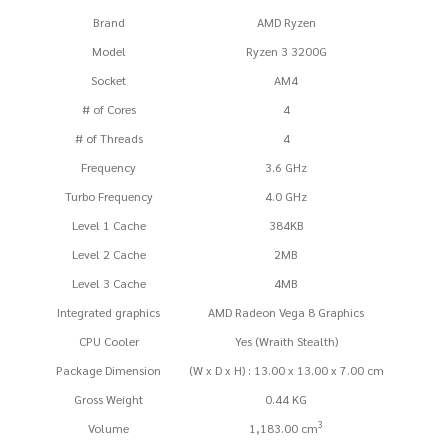
Brand
AMD Ryzen
Model
Ryzen 3 3200G
Socket
AM4
# of Cores
4
# of Threads
4
Frequency
3.6 GHz
Turbo Frequency
4.0 GHz
Level 1 Cache
384KB
Level 2 Cache
2MB
Level 3 Cache
4MB
Integrated graphics
AMD Radeon Vega 8 Graphics
CPU Cooler
Yes (Wraith Stealth)
Package Dimension
(W x D x H) : 13.00 x 13.00 x 7.00 cm
Gross Weight
0.44 KG
3
Volume
1,183.00 cm