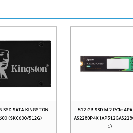
B SSD SATA KINGSTON
512 GB SSD M.2 PCIe AP
600 (SKC600/512G)
AS2280P4X (AP512GAS228
1)