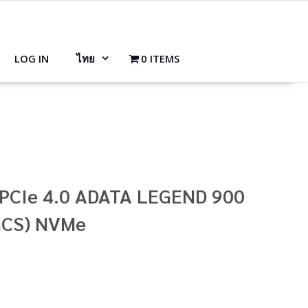
LOG IN
ไทย
0 ITEMS
 PCIe 4.0 ADATA LEGEND 900
GCS) NVMe