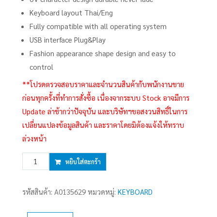
Keyboard layout Thai/Eng
Fully compatible with all operating system
USB interface Plug&Play
Fashion appearance shape design and easy to
control
**โปรดตรวจสอบราคาและจำนวนสินค้ากับพนักงานขาย
ก่อนทุกครั้งที่ทำการสั่งซื้อ เนื่องจากระบบ Stock อาจมีการ
Update ล่าช้ากว่าปัจจุบัน และบริษัทฯขอสงวนสิทธิ์ในการ
เปลี่ยนแปลงข้อมูลสินค้า และราคาโดยมิต้องแจ้งให้ทราบ
ล่วงหน้า
จำนวน
หยิบใส่ตะกร้า
USB
KEYBOARD
รหัสสินค้า:
A0135629
หมวดหมู่:
KEYBOARD
MINI
NUBWO