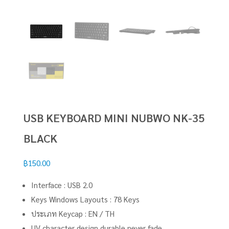
USB KEYBOARD MINI NUBWO NK-35
BLACK
฿
150.00
Interface : USB 2.0
Keys Windows Layouts : 78 Keys
ประเภท Keycap : EN / TH
UV character design durable never fade