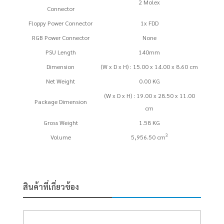
2 Molex
Connector
Floppy Power Connector
1x FDD
RGB Power Connector
None
PSU Length
140mm
Dimension
(W x D x H) : 15.00 x 14.00 x 8.60 cm
Net Weight
0.00 KG
(W x D x H) : 19.00 x 28.50 x 11.00
Package Dimension
cm
Gross Weight
1.58 KG
3
Volume
5,956.50 cm
สินค้าที่เกี่ยวข้อง