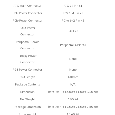
ATX Main Connector
ATX 24 Pin x1
CPU Power Connector
EPS 4+4 Pin x1
PCIe Power Connector
PCI-e 6+2 Pin x2
SATA Power
SATA x5
Connector
Peripheral Power
Peripheral 4 Pin x3
Connector
Floppy Power
None
Connector
RGB Power Connector
None
PSU Length
140mm
Package Contents
N/A
Dimension
(W x D x H) : 15.00 x 14.00 x 8.60 cm
Net Weight
0.90 KG
Package Dimension
(W x D x H) : 19.50 x 24.50 x 9.50 cm
Gross Weight
18.60 KG