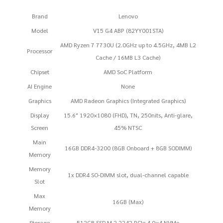
Brand
Lenovo
Model
V15 G4 ABP (82YY001STA)
AMD Ryzen 7 7730U (2.0GHz up to 4.5GHz, 4MB L2
Processor
Cache / 16MB L3 Cache)
Chipset
AMD SoC Platform
AI Engine
None
Graphics
AMD Radeon Graphics (Integrated Graphics)
Display
15.6″ 1920×1080 (FHD), TN, 250nits, Anti-glare,
Screen
45% NTSC
Main
16GB DDR4-3200 (8GB Onboard + 8GB SODIMM)
Memory
Memory
1x DDR4 SO-DIMM slot, dual-channel capable
Slot
Max
16GB (Max)
Memory
Storage
512GB SSD M.2 2242 PCIe 4.0×4 NVMe