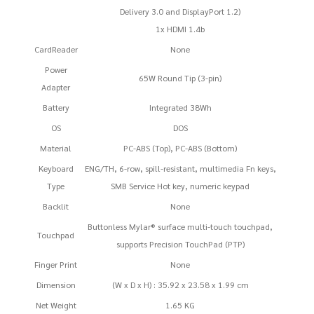
Delivery 3.0 and DisplayPort 1.2)
1x HDMI 1.4b
CardReader
None
Power
65W Round Tip (3-pin)
Adapter
Battery
Integrated 38Wh
OS
DOS
Material
PC-ABS (Top), PC-ABS (Bottom)
Keyboard
ENG/TH, 6-row, spill-resistant, multimedia Fn keys,
Type
SMB Service Hot key, numeric keypad
Backlit
None
Buttonless Mylar® surface multi-touch touchpad,
Touchpad
supports Precision TouchPad (PTP)
Finger Print
None
Dimension
(W x D x H) : 35.92 x 23.58 x 1.99 cm
Net Weight
1.65 KG