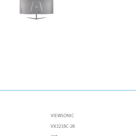
HDMI,
DP,
SPK)
CURVE
2K,180Hz
ชิ้น
VIEWSONIC
VX3218C-2K