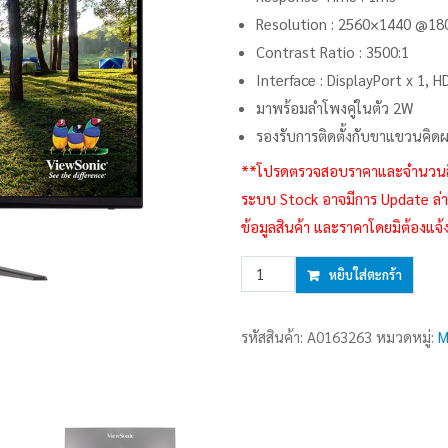
Resolution : 2560×1440 @18
Contrast Ratio : 3500:1
Interface : DisplayPort x 1, H
มาพร้อมลำโพงคู่ในตัว 2W
รองรับการติดตั้งกับขาแขวนคิดผ
**โปรดตรวจสอบราคาและจำนวนสินค้า
ระบบ Stock อาจมีการ Update ล่าช
ข้อมูลสินค้า และราคาโดยมิต้องแจ้
จำนวน
หยิบใส่ตะกร้า
Monitor
31.5''
รหัสสินค้า:
A0163263
หมวดหมู่:
M
VIEWSONIC
VX3218C-
2K
(VA
,