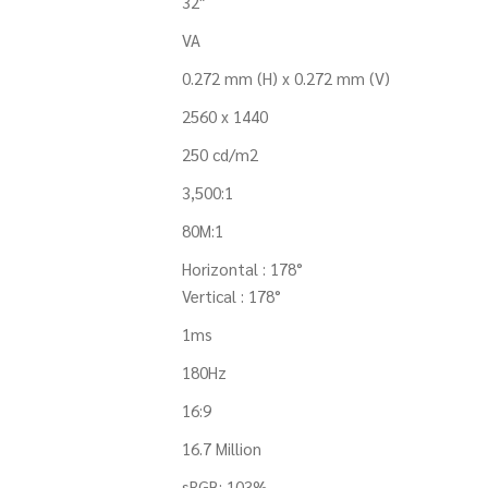
32″
VA
0.272 mm (H) x 0.272 mm (V)
2560 x 1440
250 cd/m2
3,500:1
80M:1
Horizontal : 178°
Vertical : 178°
1ms
180Hz
16:9
16.7 Million
sRGB: 103%