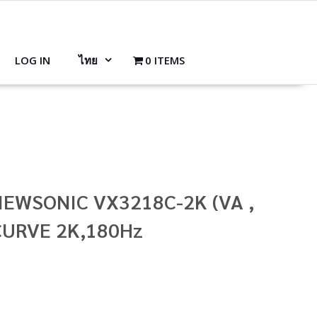
LOG IN
ไทย
0 ITEMS
VIEWSONIC VX3218C-2K (VA ,
 CURVE 2K,180Hz