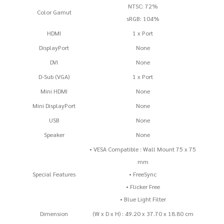
NTSC: 72%
Color Gamut
sRGB: 104%
HDMI
1 x Port
DisplayPort
None
DVI
None
D-Sub (VGA)
1 x Port
Mini HDMI
None
Mini DisplayPort
None
USB
None
Speaker
None
• VESA Compatible : Wall Mount 75 x 75
mm
Special Features
• FreeSync
• Flicker Free
• Blue Light Filter
Dimension
(W x D x H) : 49.20 x 37.70 x 18.80 cm