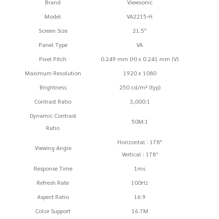
Brand
Viewsonic
Model
VA2215-H
Screen Size
21.5″
Panel Type
VA
Pixel Pitch
0.249 mm (H) x 0.241 mm (V)
Maximum Resolution
1920 x 1080
Brightness
250 cd/m² (typ)
Contrast Ratio
3,000:1
Dynamic Contrast
50M:1
Ratio
Horizontal : 178°
Viewing Angle
Vertical : 178°
Response Time
1ms
Refresh Rate
100Hz
Aspect Ratio
16:9
Color Support
16.7M