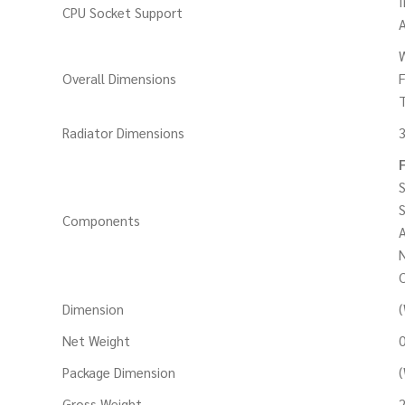
I
CPU Socket Support
W
Overall Dimensions
F
Radiator Dimensions
S
S
Components
A
N
C
Dimension
(
Net Weight
0
Package Dimension
(
Gross Weight
2