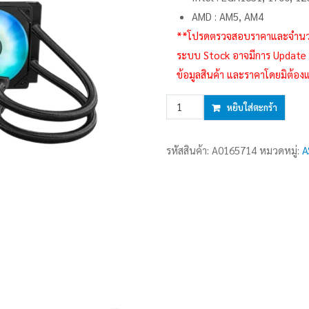
AMD : AM5, AM4
**โปรดตรวจสอบราคาและจำนวนสินค
ระบบ Stock อาจมีการ Update ล่
ข้อมูลสินค้า และราคาโดยมิต้อง
จำนวน
หยิบใส่ตะกร้า
LIQUID
COOLING
รหัสสินค้า:
A0165714
หมวดหมู่:
A
ASUS
PRIME
LC
360
BLACK
ARGB
ชิ้น