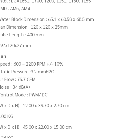
ntel : LGA1851, 1700, 1200, 1151, 1150, 1155
AMD : AM5, AM4
ater Block Dimension : 65.1 x 60.58 x 68.5 mm
an Dimension : 120 x 120 x 25mm
Tube Length : 400 mm
397x120x27 mm
Fan
peed : 600 – 2200 RPM +/- 10%
tatic Pressure :3.2 mmH2O
ir Flow : 75.7 CFM
oise : 34 dB(A)
ontrol Mode : PWM/ DC
W x D x H) : 12.00 x 39.70 x 2.70 cm
.00 KG
W x D x H) : 45.00 x 22.00 x 15.00 cm
.36 KG