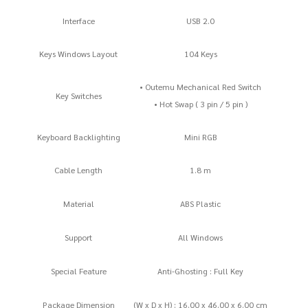
Interface
USB 2.0
Keys Windows Layout
104 Keys
• Outemu Mechanical Red Switch
Key Switches
• Hot Swap ( 3 pin / 5 pin )
Keyboard Backlighting
Mini RGB
Cable Length
1.8 m
Material
ABS Plastic
Support
All Windows
Special Feature
Anti-Ghosting : Full Key
Package Dimension
(W x D x H) : 16.00 x 46.00 x 6.00 cm