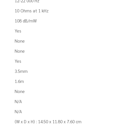
12-22 000 Hz
10 Ohms at 1 kHz
108 dB/mW
Yes
None
None
Yes
3.5mm
1.6m
None
N/A
N/A
(W x D x H) : 14.50 x 11.80 x 7.60 cm