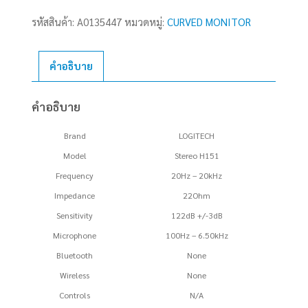
LOGITECH
รหัสสินค้า:
A0135447
หมวดหมู่:
CURVED MONITOR
Stereo
(H151)
Black
คำอธิบาย
ชิ้น
คำอธิบาย
Brand
LOGITECH
Model
Stereo H151
Frequency
20Hz – 20kHz
Impedance
22Ohm
Sensitivity
122dB +/-3dB
Microphone
100Hz – 6.50kHz
Bluetooth
None
Wireless
None
Controls
N/A