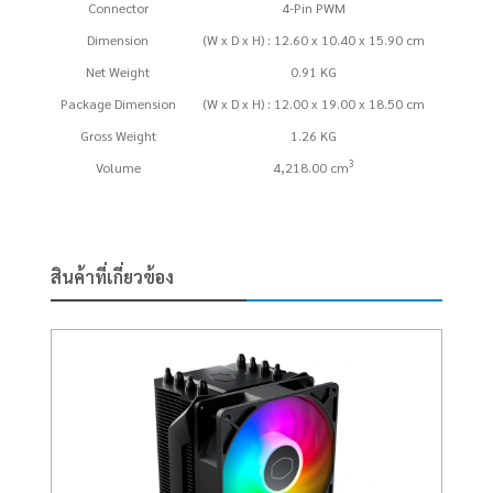
Connector
4-Pin PWM
Dimension
(W x D x H) : 12.60 x 10.40 x 15.90 cm
Net Weight
0.91 KG
Package Dimension
(W x D x H) : 12.00 x 19.00 x 18.50 cm
Gross Weight
1.26 KG
3
Volume
4,218.00 cm
สินค้าที่เกี่ยวข้อง