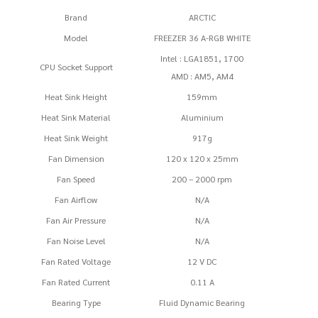
ชิ้น
Brand
ARCTIC
Model
FREEZER 36 A-RGB WHITE
Intel : LGA1851, 1700
CPU Socket Support
AMD : AM5, AM4
Heat Sink Height
159mm
Heat Sink Material
Aluminium
Heat Sink Weight
917g
Fan Dimension
120 x 120 x 25mm
Fan Speed
200 – 2000 rpm
Fan Airflow
N/A
Fan Air Pressure
N/A
Fan Noise Level
N/A
Fan Rated Voltage
12 V DC
Fan Rated Current
0.11 A
Bearing Type
Fluid Dynamic Bearing