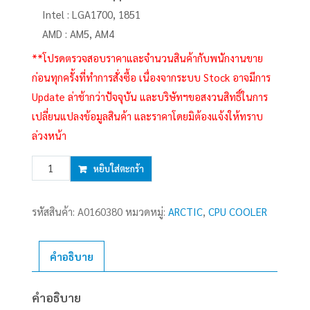
Intel : LGA1700, 1851
AMD : AM5, AM4
**โปรดตรวจสอบราคาและจำนวนสินค้ากับพนักงานขาย
ก่อนทุกครั้งที่ทำการสั่งซื้อ เนื่องจากระบบ Stock อาจมีการ
Update ล่าช้ากว่าปัจจุบัน และบริษัทฯขอสงวนสิทธิ์ในการ
เปลี่ยนแปลงข้อมูลสินค้า และราคาโดยมิต้องแจ้งให้ทราบ
ล่วงหน้า
จำนวน
หยิบใส่ตะกร้า
CPU
COOLER
รหัสสินค้า:
A0160380
หมวดหมู่:
ARCTIC
,
CPU COOLER
ARCTIC
FREEZER
36
คำอธิบาย
A-
RGB
คำอธิบาย
WHITE