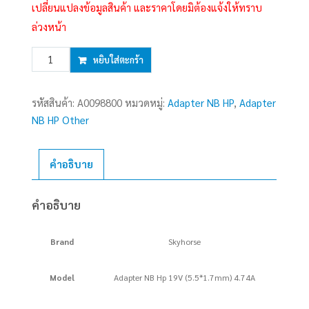
เปลี่ยนแปลงข้อมูลสินค้า และราคาโดยมิต้องแจ้งให้ทราบ
ล่วงหน้า
จำนวน
หยิบใส่ตะกร้า
Adapter
N/B
รหัสสินค้า:
A0098800
หมวดหมู่:
Adapter NB HP
,
Adapter
HP
NB HP Other
(G,
5.5*1.7mm)
19V
คำอธิบาย
(90W)
4.74A
คำอธิบาย
SKYHORSE
ชิ้น
Brand
Skyhorse
Model
Adapter NB Hp 19V (5.5*1.7mm) 4.74A