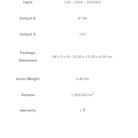
Input
100 – 240V – 50/60Hz
Output A.
4.74A
Output V.
19V
Package
(W x D x H) : 20.00 x 15.00 x 6.00 cm
Dimension
Gross Weight
0.49 KG
3
Volume
1,800.00 cm
warranty
1 ปี