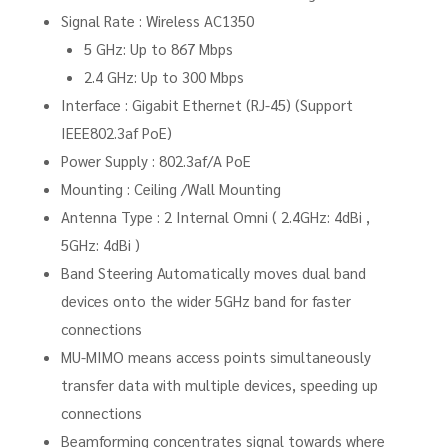
Signal Rate : Wireless AC1350
5 GHz: Up to 867 Mbps
2.4 GHz: Up to 300 Mbps
Interface : Gigabit Ethernet (RJ-45) (Support
IEEE802.3af PoE)
Power Supply : 802.3af/A PoE
Mounting : Ceiling /Wall Mounting
Antenna Type : 2 Internal Omni ( 2.4GHz: 4dBi ,
5GHz: 4dBi )
Band Steering Automatically moves dual band
devices onto the wider 5GHz band for faster
connections
MU-MIMO means access points simultaneously
transfer data with multiple devices, speeding up
connections
Beamforming concentrates signal towards where