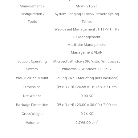
Management /
SNMP v1,v2c
Configuration /
System Logging : Local/Remote Syslog
Tools
Telnet
Web-based Management : HTTP/HTTPS
L3 Management
Multi-site Management
Management VLAN
Support Operating
Microsoft Windows XP, Vista, Windows 7,
System
Windows 8, Windows10, Linux
Wall/Ceiling Mount
Ceiling /Wall Mounting (Kits included)
Dimension
(W x D x H) : 20.55 x 18.15 x 3.71 cm
Net Weight
0.00 KG
Package Dimension
(W x D x H) : 23.00 x 36.00 x 7.00 cm
Gross Weight
0.96 KG
3
Volume
5,796.00 cm