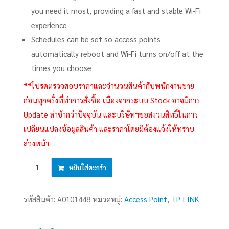
you need it most, providing a fast and stable Wi-Fi
experience
Schedules can be set so access points
automatically reboot and Wi-Fi turns on/off at the
times you choose
**โปรดตรวจสอบราคาและจำนวนสินค้ากับพนักงานขาย
ก่อนทุกครั้งที่ทำการสั่งซื้อ เนื่องจากระบบ Stock อาจมีการ
Update ล่าช้ากว่าปัจจุบัน และบริษัทฯขอสงวนสิทธิ์ในการ
เปลี่ยนแปลงข้อมูลสินค้า และราคาโดยมิต้องแจ้งให้ทราบ
ล่วงหน้า
จำนวน
หยิบใส่ตะกร้า
Access
Point
รหัสสินค้า:
A0101448
หมวดหมู่:
Access Point
,
TP-LINK
TP-
LINK
(EAP225)