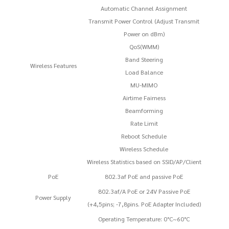
Automatic Channel Assignment
Transmit Power Control (Adjust Transmit
Power on dBm)
QoS(WMM)
Band Steering
Wireless Features
Load Balance
MU-MIMO
Airtime Fairness
Beamforming
Rate Limit
Reboot Schedule
Wireless Schedule
Wireless Statistics based on SSID/AP/Client
PoE
802.3af PoE and passive PoE
802.3af/A PoE or 24V Passive PoE
Power Supply
(+4,5pins; -7,8pins. PoE Adapter Included)
Operating Temperature: 0°C~60°C