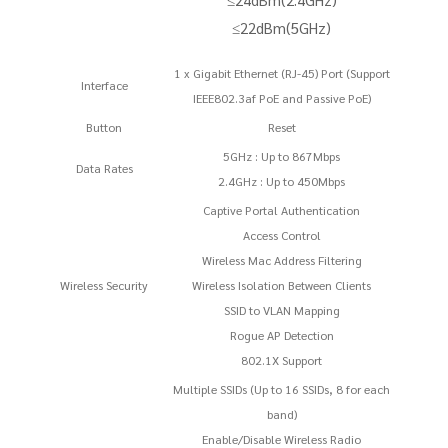
≤22dBm(5GHz)
1 x Gigabit Ethernet (RJ-45) Port (Support
Interface
IEEE802.3af PoE and Passive PoE)
Button
Reset
5GHz : Up to 867Mbps
Data Rates
2.4GHz : Up to 450Mbps
Captive Portal Authentication
Access Control
Wireless Mac Address Filtering
Wireless Security
Wireless Isolation Between Clients
SSID to VLAN Mapping
Rogue AP Detection
802.1X Support
Multiple SSIDs (Up to 16 SSIDs, 8 for each
band)
Enable/Disable Wireless Radio