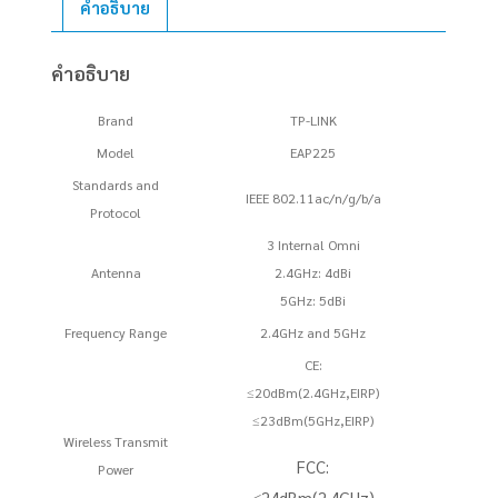
คำอธิบาย
Wireless
AC1350
คำอธิบาย
Dual
Band
Brand
TP-LINK
Gigabit
Model
EAP225
ชิ้น
Standards and
IEEE 802.11ac/n/g/b/a
Protocol
3 Internal Omni
Antenna
2.4GHz: 4dBi
5GHz: 5dBi
Frequency Range
2.4GHz and 5GHz
CE:
≤20dBm(2.4GHz,EIRP)
≤23dBm(5GHz,EIRP)
Wireless Transmit
FCC:
Power
≤24dBm(2.4GHz)