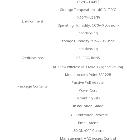
(32°F~144°F)
Storage Temperature: -40°C~70°C
(-40°F~158°F)
Environment
Operating Humidity: 10%~90% non-
condensing
Storage Humidity: 5%~90% non-
condensing
Certifications
CE, FCC, RoHS
AC1350 Wireless MU-MIMO Gigabit Ceiling
Mount Access Point EAP225
Passive PoE Adapter
Package Contents
Power Cord
Mounting Kits
Installation Guide
EAP Controller Software
Email Alerts
LED ON/OFF Control
Management MAC Access Control