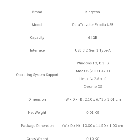
ชิ้น
Brand
Kingston
Model
DataTraveler Exodia USB
Capacity
64GB
Interface
USB 3.2 Gen 1 Type-A
Windows 10, 8.1, 8
Mac OS (v.10.10.x +)
Operating System Support
Linux (v. 2.6.x +)
Chrome OS
Dimension
(W x D x H) : 2.10 x 6.73 x 1.01 cm
Net Weight
0.01 KG
Package Dimension
(W x D x H) : 10.00 x 11.50 x 1.00 cm
Gross Weight
0.10 KG