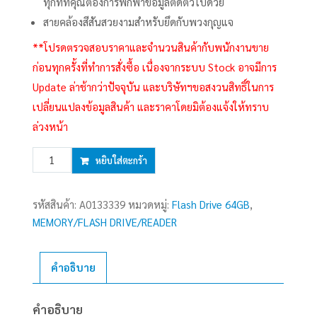
ทุกที่ที่คุณต้องการพกพาข้อมูลติดตัวไปด้วย
สายคล้องสีสันสวยงามสำหรับยึดกับพวงกุญแจ
**โปรดตรวจสอบราคาและจำนวนสินค้ากับพนักงานขาย
ก่อนทุกครั้งที่ทำการสั่งซื้อ เนื่องจากระบบ Stock อาจมีการ
Update ล่าช้ากว่าปัจจุบัน และบริษัทฯขอสงวนสิทธิ์ในการ
เปลี่ยนแปลงข้อมูลสินค้า และราคาโดยมิต้องแจ้งให้ทราบ
ล่วงหน้า
จำนวน
หยิบใส่ตะกร้า
64GB
Flash
รหัสสินค้า:
A0133339
หมวดหมู่:
Flash Drive 64GB
,
Drive
MEMORY/FLASH DRIVE/READER
KINGSTON
Data
Traveler
คำอธิบาย
Exodia
(DTX)
คำอธิบาย
Black