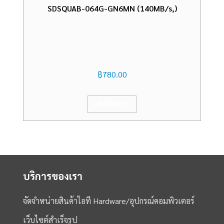
SDSQUAB-064G-GN6MN (140MB/s,)
฿
780.00
หยิบใส่ตะกร้า
บริการของเรา
จัดจำหน่ายสินค้าไอที Hardware/อุปกรณ์คอมพิวเตอร์
เว็บไซต์สำเร็จรูป