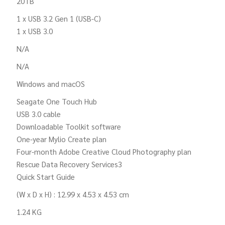
20TB
1 x USB 3.2 Gen 1 (USB-C)
1 x USB 3.0
N/A
N/A
Windows and macOS
Seagate One Touch Hub
USB 3.0 cable
Downloadable Toolkit software
One-year Mylio Create plan
Four-month Adobe Creative Cloud Photography plan
Rescue Data Recovery Services3
Quick Start Guide
(W x D x H) : 12.99 x 4.53 x 4.53 cm
1.24 KG