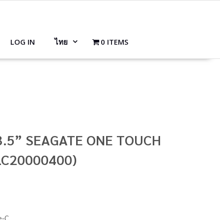
LOG IN
ไทย
0 ITEMS
 3.5” SEAGATE ONE TOUCH
LC20000400)
e-C