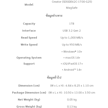
Creator (SDSSDE62C-1T00-G25)
Model
MagSafe
ข้อมูลจำเพาะ
Capacity
1TB
Interface
USB 3.2 Gen 2
Read Speed
Up to 1,000 MB/s
Write Speed
Up to 950 MB/s
• Windows® 10+
Operating System
• macOS 14+
Support
• iOS/iPadOS 17+
• Android™ 14+
ข้อมูลทั่วไป
Dimension (cm)
(W x L x H) : 6.84 x 8.25 x 1.10 cm
Package Dimension (cm)
(W x L x H) : 10.50 x 13.00 x 3.50 cm
Net Weight (kg)
0.05 kg
Gross Weight (kg)
0.13 kg