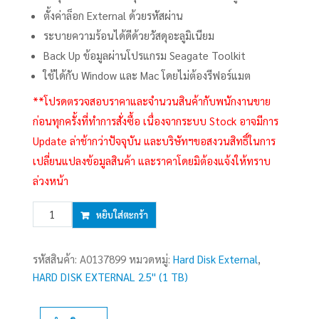
ตั้งค่าล็อก External ด้วยรหัสผ่าน
ระบายความร้อนได้ดีด้วยวัสดุอะลูมิเนียม
Back Up ข้อมูลผ่านโปรแกรม Seagate Toolkit
ใช้ได้กับ Window และ Mac โดยไม่ต้องรีฟอร์แมต
**โปรดตรวจสอบราคาและจำนวนสินค้ากับพนักงานขาย
ก่อนทุกครั้งที่ทำการสั่งซื้อ เนื่องจากระบบ Stock อาจมีการ
Update ล่าช้ากว่าปัจจุบัน และบริษัทฯขอสงวนสิทธิ์ในการ
เปลี่ยนแปลงข้อมูลสินค้า และราคาโดยมิต้องแจ้งให้ทราบ
ล่วงหน้า
จำนวน
หยิบใส่ตะกร้า
1
TB
รหัสสินค้า:
A0137899
หมวดหมู่:
Hard Disk External
,
EXT
HARD DISK EXTERNAL 2.5'' (1 TB)
HDD
2.5''
SEAGATE