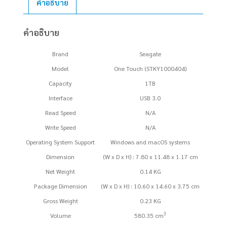
คำอธิบาย
ONE
TOUCH
คำอธิบาย
WITH
PASSWORD
Brand
Seagate
PROTECTION
Model
One Touch (STKY1000404)
SPACE
Capacity
1TB
GRAY
Interface
USB 3.0
(STKY1000404)
ชิ้น
Read Speed
N/A
Write Speed
N/A
Operating System Support
Windows and macOS systems
Dimension
(W x D x H) : 7.80 x 11.48 x 1.17 cm
Net Weight
0.14 KG
Package Dimension
(W x D x H) : 10.60 x 14.60 x 3.75 cm
Gross Weight
0.23 KG
3
Volume
580.35 cm