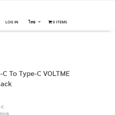
LOG IN
ไทย
0 ITEMS
e-C To Type-C VOLTME
lack
B-C
D3.0)