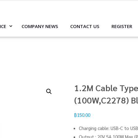
ICE
COMPANY NEWS
CONTACT US
REGISTER
1.2M Cable Typ
(100W,C2278) B
฿
150.00
Charging cable: USB-C to US
Output : 20V 5A 100W Max (P