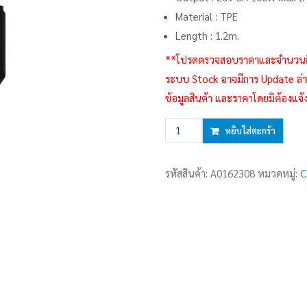
Material : TPE
Length : 1.2m.
**โปรดตรวจสอบราคาและจำนวนสินค้า
ระบบ Stock อาจมีการ Update ล่าช
ข้อมูลสินค้า และราคาโดยมิต้องแจ้
จำนวน
หยิบใส่ตะกร้า
1.2M
Cable
รหัสสินค้า:
A0162308
หมวดหมู่:
C
Type-
C
To
Type-
C
VOLTME
(100W,C2278)
Black