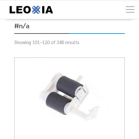
Skip
to
content
#n/a
Showing 101–120 of 348 results