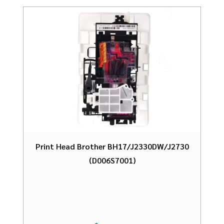
Print Head Brother BH17/J2330DW/J2730
(D006S7001)