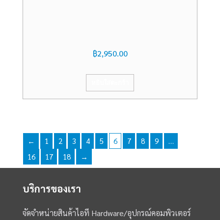
฿
2,950.00
หยิบใส่ตะกร้า
←
1
2
3
4
5
6
7
8
9
…
16
17
18
→
บริการของเรา
จัดจำหน่ายสินค้าไอที Hardware/อุปกรณ์คอมพิวเตอร์