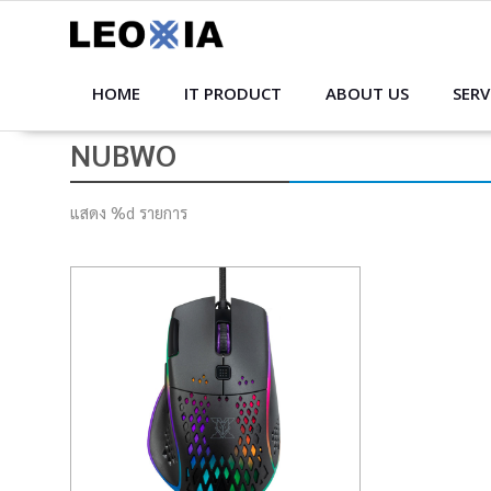
Skip
to
content
HOME
IT PRODUCT
ABOUT US
SERV
NUBWO
แสดง %d รายการ